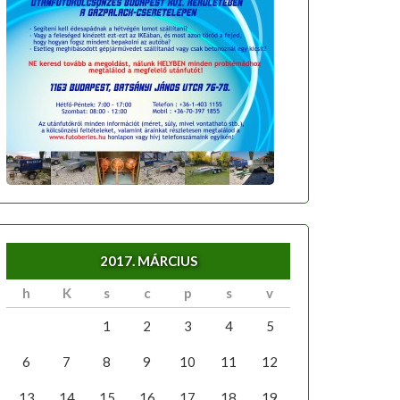
2017. MÁRCIUS
h
K
s
c
p
s
v
1
2
3
4
5
6
7
8
9
10
11
12
13
14
15
16
17
18
19