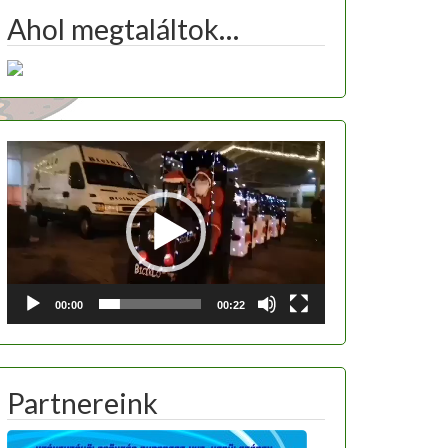
Ahol megtaláltok…
Videólejátszó
00:00
00:22
Partnereink