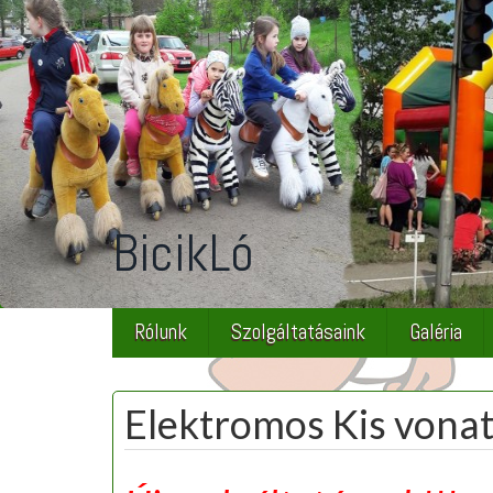
BicikLó
Rólunk
Szolgáltatásaink
Galéria
Elektromos Kis vona