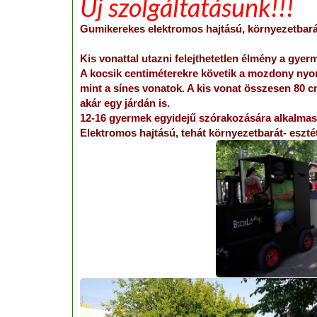
Új szolgáltatásunk!!!
Gumikerekes elektromos hajtású, környezetbará
Kis vonattal utazni felejthetetlen élmény a gy
A kocsik centiméterekre követik a mozdony ny
mint a sínes vonatok. A kis vonat összesen 80 cm
akár egy járdán is.
12-16 gyermek egyidejű szórakozására alkalmas
Elektromos hajtású, tehát környezetbarát- eszté