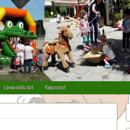
Lovacskás bót
Kapcsolat
t
A